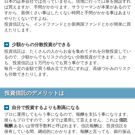
日本の証券会社では売っていません。現地に行って口座を開設すれ
ば買えますが、手間がかかります。サラリーマンが本業があるので
すから、面倒くさい事はしたくない時間と手間がかかる事はあまり
やりたくないですよね。
投資信託なら、インドファンドとか新興国ファンドとかが簡単に買
えたりします。
少額からの分散投資ができる
投資信託は、たくさんの人からお金を集めてそれを分散投資してい
るので、少額からでもリスクの少ない分散投資ができます。しか
も、投資信託は１万円からでも買う事ができます。
毎月一定の金額で買う積み立て方式にすれば、高値づかみのリスク
も分散できたりします。
投資信託のデメリットは
自分で投資するよりも割高になる
プロに運用してもらう事になるので、報酬を支払う事になります。
彼らもプロですので、タダでは運用して貰えません。これは
信託
報酬
あるいは管理手数料と呼ばれます。信託報酬は、投資信託を
保有している間、継続的にかかります。報酬と言っても、銀行振込